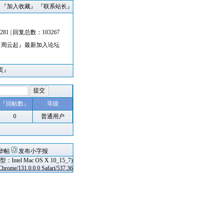
 『
加入收藏
』 『
联系站长
』
81 | 回复总数：103267
『
周云起
』最新加入论坛
页
』
『
回帖数
』
等级
0
普通用户
华帖
发布小字报
ntel Mac OS X 10_15_7)
rome/131.0.0.0 Safari/537.36