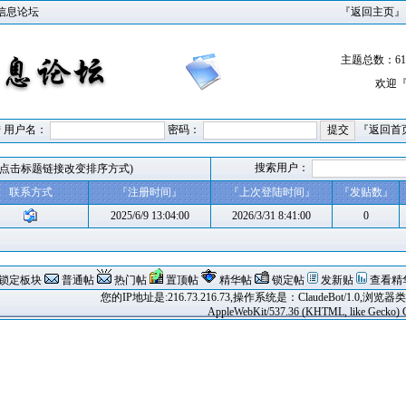
目信息论坛
『
返回主页
』
主题总数：612
欢迎
 用户名：
密码：
『
返回首
搜索用户：
(点击标题链接改变排序方式)
联系方式
『
注册时间
』
『
上次登陆时间
』
『
发贴数
』
2025/6/9 13:04:00
2026/3/31 8:41:00
0
锁定板块
普通帖
热门帖
置顶帖
精华帖
锁定帖
发新贴
查看精
您的IP地址是:216.73.216.73,操作系统是：ClaudeBot/1.0,浏览器类型：I
AppleWebKit/537.36 (KHTML, like Gecko) Ch