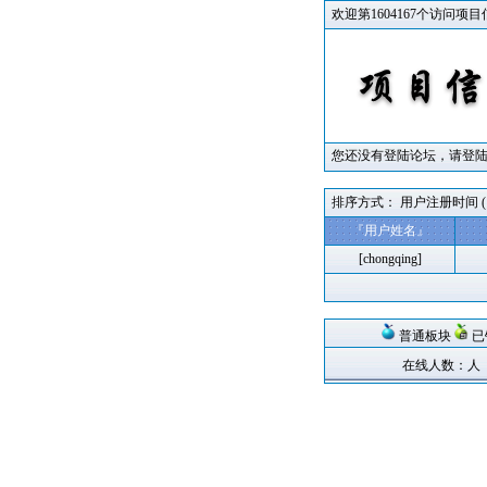
欢迎第1604167个访问项
您还没有登陆论坛，请登陆
排序方式： 用户注册时间 
『
用户姓名
』
[
chongqing
]
普通板块
已
在线人数：人